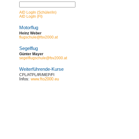
AID LogIn (Schüler/in)
AID LogIn (FI)
Motorflug
Heinz Weber
flugschule@fsv2000.at
Segelflug
Günter Mayer
segelflugschule@fsv2000.at
Weiterführende-Kurse
CPL/ATPL/IR/MEP/FI
Infos:
www.fto2000.eu