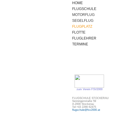
HOME
FLUGSCHULE
MOTORFLUG
SEGELFLUG
FLUGPLATZ
FLOTTE
FLUGLEHRER
TERMINE
zum Verein FSV2000
FLUGSCHULE STOCKERAU
Senningerstraße 59
A-2000 Stockerau
Tel:+43 2266 62475
flugschule@fsv2000.at