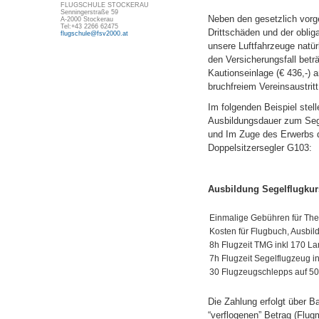
FLUGSCHULE STOCKERAU
Senningerstraße 59
Neben den gesetzlich vorge
A-2000 Stockerau
Tel:+43 2266 62475
Drittschäden und der oblig
flugschule@fsv2000.at
unsere Luftfahrzeuge natür
den Versicherungsfall beträ
Kautionseinlage (€ 436,-) 
bruchfreiem Vereinsaustritt 
Im folgenden Beispiel stell
Ausbildungsdauer zum Sege
und Im Zuge des Erwerbs d
Doppelsitzersegler G103:
Ausbildung Segelflugkur
Einmalige Gebühren für The
Kosten für Flugbuch, Ausbil
8h Flugzeit TMG inkl 170 L
7h Flugzeit Segelflugzeug 
30 Flugzeugschlepps auf 
Die Zahlung erfolgt über 
“verflogenen” Betrag (Flu