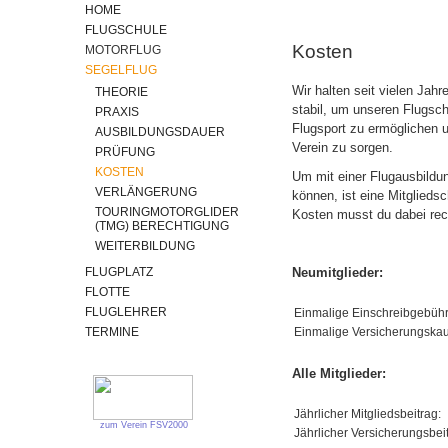
HOME
FLUGSCHULE
Kosten
MOTORFLUG
SEGELFLUG
Wir halten seit vielen Jahr
THEORIE
stabil, um unseren Flugsch
PRAXIS
Flugsport zu ermöglichen 
AUSBILDUNGSDAUER
Verein zu sorgen.
PRÜFUNG
KOSTEN
Um mit einer Flugausbildu
VERLÄNGERUNG
können, ist eine Mitglieds
TOURINGMOTORGLIDER
Kosten musst du dabei re
(TMG) BERECHTIGUNG
WEITERBILDUNG
FLUGPLATZ
Neumitglieder:
FLOTTE
FLUGLEHRER
Einmalige Einschreibgebühr
TERMINE
Einmalige Versicherungskau
Alle Mitglieder:
Jährlicher Mitgliedsbeitrag:
zum Verein FSV2000
Jährlicher Versicherungsbeit