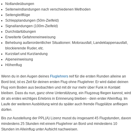
Notlandeübungen
Seitenwindlandungen nach verschiedenen Methoden
Seitengleitflüge
Schlepplandungen (50m-Zielfeld)
Signallandungen (100m-Zielfeld)
Durchstartübungen
Erweiterte Gefahreneinweisung
Behebung außerordentlicher Situationen: Motorausfall, Landeklappenausfall,
blockierende Ruder, etc.
Kurzstart und Kurzlandung
Alpeneinweisung
Höhenflug
Wenn du in den Augen deines
Fluglehrers
reif für die ersten Runden alleine an
Bord bist, ist es Zeit für deinen ersten Flug ohne Fluglehrer. Er wird dabei deinen
Flug vom Boden aus beobachten und mit dir nur mehr über Funk in Kontakt
bleiben. Dass du nun, ganz ohne Unterstützung, ein Flugzeug fliegen kannst, wird
dir als erstes wichtiges Erlebnis in Erinnerung bleiben - dein erster Alleinflug. Im
Laufe der weiteren Ausbildung wirst du später auch fremde Flugplätze anfliegen
dürfen.
Bis zur Ausstellung der PPL(A) Lizenz musst du insgesamt 45 Flugstunden, davon
mindestens 25 Stunden mit einem Fluglehrer an Bord und mindestens 10
Stunden im Alleinflug unter Aufsicht nachweisen.