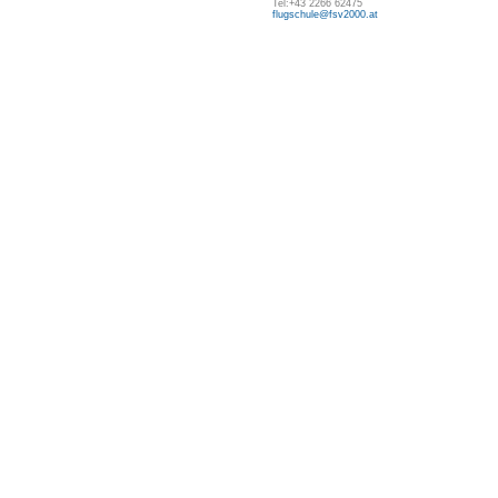
Tel:+43 2266 62475
flugschule@fsv2000.at