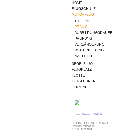
HOME
FLUGSCHULE
MOTORFLUG
THEORIE
PRAXIS
AUSBILDUNGSDAUER
PRÜFUNG
VERLÄNGERUNG
WEITERBILDUNG
NACHTFLUG
SEGELFLUG
FLUGPLATZ
FLOTTE
FLUGLEHRER
TERMINE
zum Verein FSV2000
FLUGSCHULE STOCKERAU
Senningerstraße 59
A-2000 Stockerau