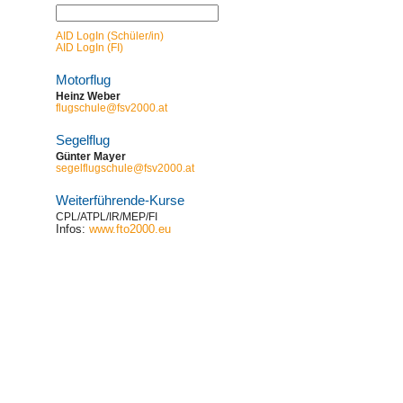
AID LogIn (Schüler/in)
AID LogIn (FI)
Motorflug
Heinz Weber
flugschule@fsv2000.at
Segelflug
Günter Mayer
segelflugschule@fsv2000.at
Weiterführende-Kurse
CPL/ATPL/IR/MEP/FI
Infos:
www.fto2000.eu